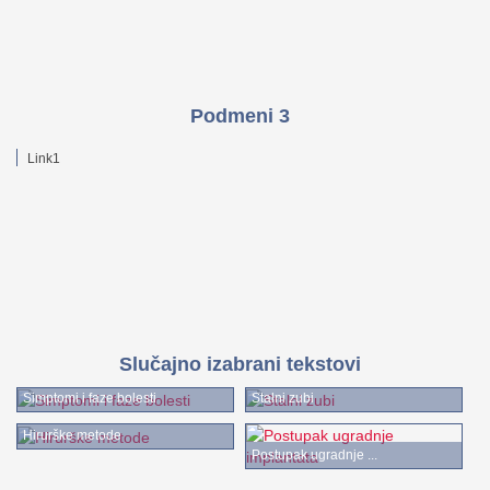
Podmeni 3
Link1
Slučajno izabrani tekstovi
Simptomi i faze bolesti
Stalni zubi
Hirurške metode
Postupak ugradnje ...