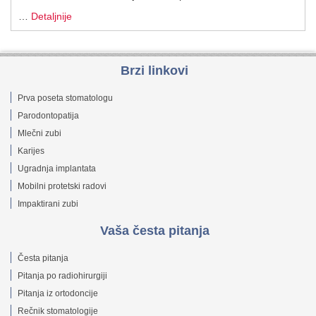
…
Detaljnije
Brzi linkovi
Prva poseta stomatologu
Parodontopatija
Mlečni zubi
Karijes
Ugradnja implantata
Mobilni protetski radovi
Impaktirani zubi
Vaša česta pitanja
Česta pitanja
Pitanja po radiohirurgiji
Pitanja iz ortodoncije
Rečnik stomatologije