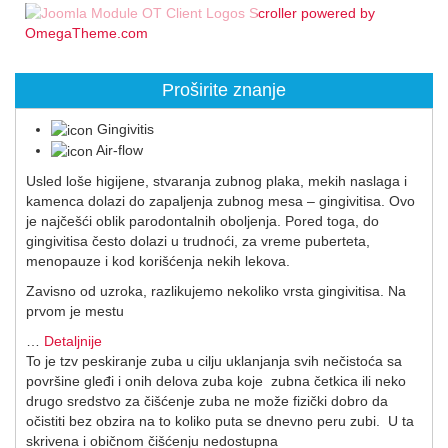
Proširite znanje
Gingivitis
Air-flow
Usled loše higijene, stvaranja zubnog plaka, mekih naslaga i
kamenca dolazi do zapaljenja zubnog mesa – gingivitisa. Ovo
je najčešći oblik parodontalnih oboljenja. Pored toga, do
gingivitisa često dolazi u trudnoći, za vreme puberteta,
menopauze i kod korišćenja nekih lekova.
Zavisno od uzroka, razlikujemo nekoliko vrsta gingivitisa. Na
prvom je mestu
…
Detaljnije
To je tzv peskiranje zuba u cilju uklanjanja svih nečistoća sa
površine gleđi i onih delova zuba koje zubna četkica ili neko
drugo sredstvo za čišćenje zuba ne može fizički dobro da
očistiti bez obzira na to koliko puta se dnevno peru zubi. U ta
skrivena i običnom čišćenju nedostupna