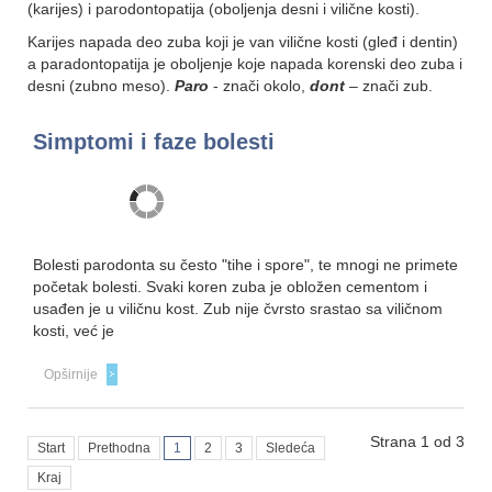
(karijes) i parodontopatija (oboljenja desni i vilične kosti).
Karijes napada deo zuba koji je van vilične kosti (gleđ i dentin)
a paradontopatija je oboljenje koje napada korenski deo zuba i
desni (zubno meso).
Paro
- znači okolo,
dont
– znači zub.
Simptomi i faze bolesti
Bolesti parodonta su često "tihe i spore", te mnogi ne primete
početak bolesti. Svaki koren zuba je obložen cementom i
usađen je u viličnu kost. Zub nije čvrsto srastao sa viličnom
kosti, već je
Opširnije
Strana 1 od 3
Start
Prethodna
1
2
3
Sledeća
Kraj