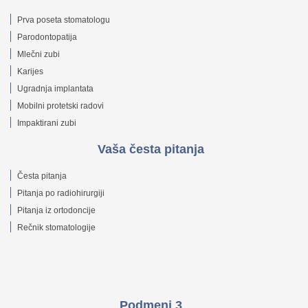
Prva poseta stomatologu
Parodontopatija
Mlečni zubi
Karijes
Ugradnja implantata
Mobilni protetski radovi
Impaktirani zubi
Vaša česta pitanja
Česta pitanja
Pitanja po radiohirurgiji
Pitanja iz ortodoncije
Rečnik stomatologije
Podmeni 3