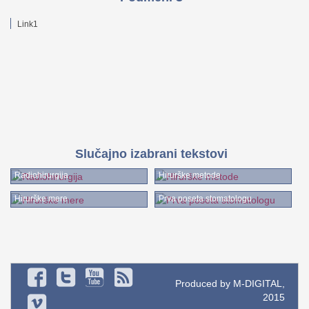
Link1
Slučajno izabrani tekstovi
Radiohirurgija
Hirurške metode
Hirurške mere
Prva poseta stomatologu
Produced by M-DIGITAL,
2015