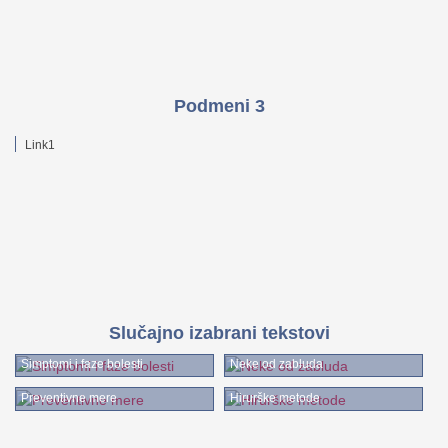
Podmeni 3
Link1
Slučajno izabrani tekstovi
Simptomi i faze bolesti
Neke od zabluda
Preventivne mere
Hirurške metode