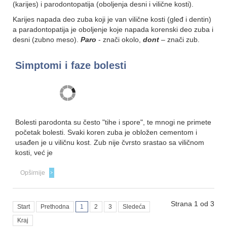
(karijes) i parodontopatija (oboljenja desni i vilične kosti).
Karijes napada deo zuba koji je van vilične kosti (gleđ i dentin)
a paradontopatija je oboljenje koje napada korenski deo zuba i
desni (zubno meso).
Paro
- znači okolo,
dont
– znači zub.
Simptomi i faze bolesti
Bolesti parodonta su često "tihe i spore", te mnogi ne primete
početak bolesti. Svaki koren zuba je obložen cementom i
usađen je u viličnu kost. Zub nije čvrsto srastao sa viličnom
kosti, već je
Opširnije
Strana 1 od 3
Start
Prethodna
1
2
3
Sledeća
Kraj