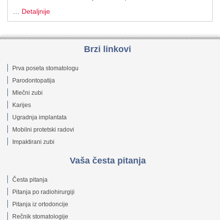
…
Detaljnije
Brzi linkovi
Prva poseta stomatologu
Parodontopatija
Mlečni zubi
Karijes
Ugradnja implantata
Mobilni protetski radovi
Impaktirani zubi
Vaša česta pitanja
Česta pitanja
Pitanja po radiohirurgiji
Pitanja iz ortodoncije
Rečnik stomatologije