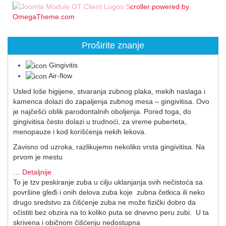
Proširite znanje
Gingivitis
Air-flow
Usled loše higijene, stvaranja zubnog plaka, mekih naslaga i
kamenca dolazi do zapaljenja zubnog mesa – gingivitisa. Ovo
je najčešći oblik parodontalnih oboljenja. Pored toga, do
gingivitisa često dolazi u trudnoći, za vreme puberteta,
menopauze i kod korišćenja nekih lekova.
Zavisno od uzroka, razlikujemo nekoliko vrsta gingivitisa. Na
prvom je mestu
…
Detaljnije
To je tzv peskiranje zuba u cilju uklanjanja svih nečistoća sa
površine gleđi i onih delova zuba koje zubna četkica ili neko
drugo sredstvo za čišćenje zuba ne može fizički dobro da
očistiti bez obzira na to koliko puta se dnevno peru zubi. U ta
skrivena i običnom čišćenju nedostupna