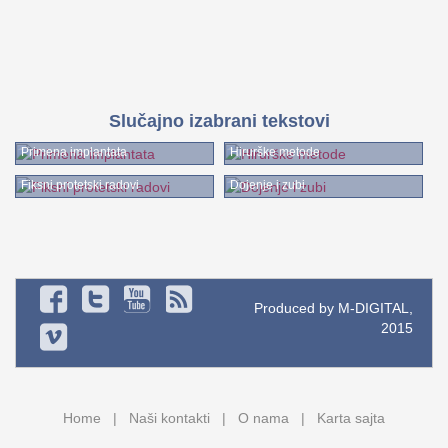
Slučajno izabrani tekstovi
Primena implantata
Hirurške metode
Fiksni protetski radovi
Dojenje i zubi
Produced by M-DIGITAL,
2015
Home
Naši kontakti
O nama
Karta sajta