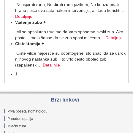
Ne ispirati ranu; Ne dirati ranu jezikom; Ne konzumirati
hranu i piće dva sata nakon intervencije, a i tada koristiti
…
Detaljnije
Vađenje zuba
+
Mi se apsolutno trudimo da Vam spasemo svaki zub. Ako
postoji i malo šanse da se zub spasi mi ćemo
…
Detaljnije
Cistektomija
+
Ciste vilice najčešće su odontogene, što znači da ze uzrok
njihovog nastanka zub, i to vrlo često oboleo zub
(zapaljenski
…
Detaljnije
1
Brzi linkovi
Prva poseta stomatologu
Parodontopatija
Mlečni zubi