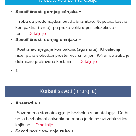
Specifičnosti gornjeg očnjaka
+
Treba da prođe najduži put da bi iznikao; Nepčana kost je
kompaktna (tvrda), pa pruža veliki otpor; Sluzokoža u
tom
…
Detaljnije
Specifičnosti donjeg umnjaka
+
Kost iznad njega je kompaktna (zgusnuta); KPoslednji
niče, pa je slobodan prostor već smanjen; KKrunica zuba je
delimično prekrivena koštanim
…
Detaljnije
1
Korisni saveti (hirurgija)
Anestezija
+
Savremena stomatologija je bezbolna stomatologija. Da bi
se ta bezbolnost ostvarila potrebno je da se svi zahtevi kod
kojih se
…
Detaljnije
Saveti posle vađenja zuba
+