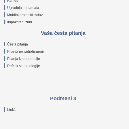
Karijes
Ugradnja implantata
Mobilni protetski radovi
Impaktirani zubi
Vaša česta pitanja
Česta pitanja
Pitanja po radiohirurgiji
Pitanja iz ortodoncije
Rečnik stomatologije
Podmeni 3
Link1