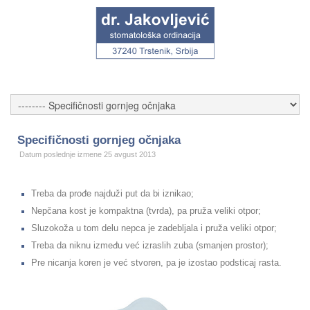
Specifičnosti gornjeg očnjaka
Datum poslednje izmene 25 avgust 2013
Treba da prođe najduži put da bi iznikao;
Nepčana kost je kompaktna (tvrda), pa pruža veliki otpor;
Sluzokoža u tom delu nepca je zadebljala i pruža veliki otpor;
Treba da niknu između već izraslih zuba (smanjen prostor);
Pre nicanja koren je već stvoren, pa je izostao podsticaj rasta.