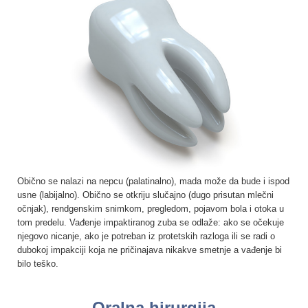
Obično se nalazi na nepcu (palatinalno), mada može da bude i ispod
usne (labijalno). Obično se otkriju slučajno (dugo prisutan mlečni
očnjak), rendgenskim snimkom, pregledom, pojavom bola i otoka u
tom predelu. Vađenje impaktiranog zuba se odlaže: ako se očekuje
njegovo nicanje, ako je potreban iz protetskih razloga ili se radi o
dubokoj impakciji koja ne pričinajava nikakve smetnje a vađenje bi
bilo teško.
Oralna hirurgija