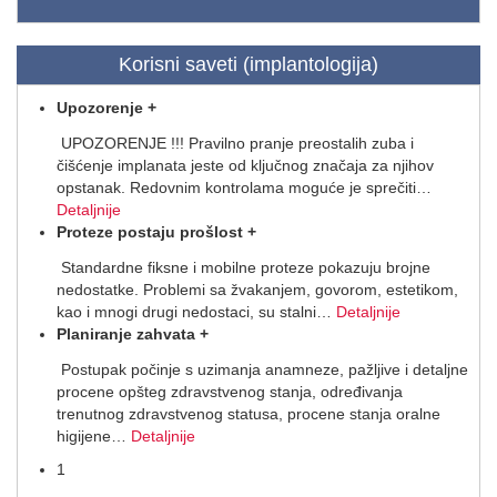
Korisni saveti (implantologija)
Upozorenje
+
UPOZORENJE !!! Pravilno pranje preostalih zuba i
čišćenje implanata jeste od ključnog značaja za njihov
opstanak. Redovnim kontrolama moguće je sprečiti
…
Detaljnije
Proteze postaju prošlost
+
Standardne fiksne i mobilne proteze pokazuju brojne
nedostatke. Problemi sa žvakanjem, govorom, estetikom,
kao i mnogi drugi nedostaci, su stalni
…
Detaljnije
Planiranje zahvata
+
Postupak počinje s uzimanja anamneze, pažljive i detaljne
procene opšteg zdravstvenog stanja, određivanja
trenutnog zdravstvenog statusa, procene stanja oralne
higijene
…
Detaljnije
1