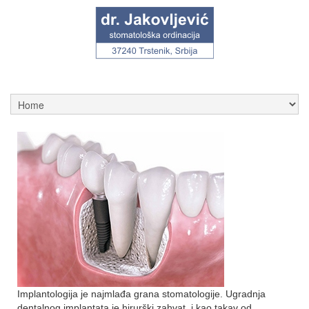
Implantologija je najmlađa grana stomatologije. Ugradnja
dentalnog implantata je hirurški zahvat, i kao takav od