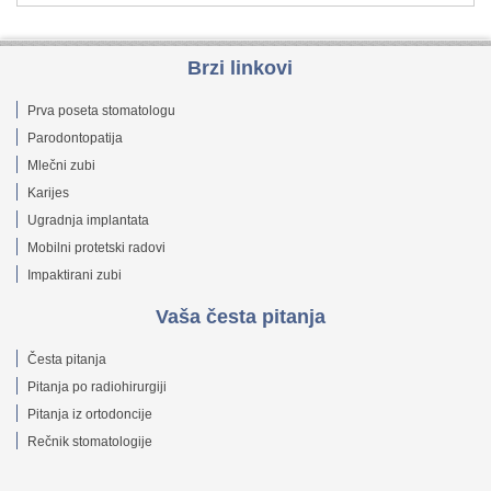
Brzi linkovi
Prva poseta stomatologu
Parodontopatija
Mlečni zubi
Karijes
Ugradnja implantata
Mobilni protetski radovi
Impaktirani zubi
Vaša česta pitanja
Česta pitanja
Pitanja po radiohirurgiji
Pitanja iz ortodoncije
Rečnik stomatologije