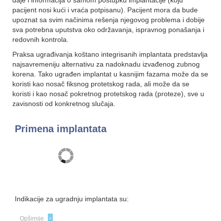
daje i informacija o samom postupku implantacije (koju
pacijent nosi kući i vraća potpisanu). Pacijent mora da bude
upoznat sa svim načinima rešenja njegovog problema i dobije
sva potrebna uputstva oko održavanja, ispravnog ponašanja i
redovnih kontrola.
Praksa ugrađivanja koštano integrisanih implantata predstavlja
najsavremeniju alternativu za nadoknadu izvađenog zubnog
korena. Tako ugrađen implantat u kasnijim fazama može da se
koristi kao nosač fiksnog protetskog rada, ali može da se
koristi i kao nosač pokretnog protetskog rada (proteze), sve u
zavisnosti od konkretnog slučaja.
Primena implantata
Indikacije za ugradnju implantata su:
Opširnije