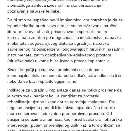
stomatologa zahteva izvesno hirurško obrazovanje i
poznavanje hirurške tehnike.
Da bi smo se uspešno bavili implantologijom potrebno je da se
ispuni nekoliko preduslova a to je: stalno isčitavanje stručne
literature iz ove oblasti, prisustvovanje specijaliziranim
kursevima u zemlji a po mogucnosti i u inostranstvu, nabavka
implantata i odgovarajućeg alata za ugradnju, nabavka
savremenog fiziodispenzera i odgovarajućih hirurških nasadnih
instrumenata, zatim obezbeđivanje adekvatnog prostora
(hirurške sale) u kome bi se izvodio proces implantacije.
Svaki drugačiji pristup ovoj problematici nije dobar, i
komercijalni efekat ne sme da bude odlučujući u odluci da li će
neko da se bavi implantologijom ili ne.
Indikacije za ugradnju implantata danas su toliko proširene da
je skoro svaki pacijent koji je kandidat za protetsku
rehabilitaciju ujedno i kandidat za ugradnju implantata. Pre
nego se pacijentu ponudi bilo kakva implantološka terapija
mora se sprovesti adekvatna preoperativna procena. Od
pacijenta se uzima anamneza kao i pred svaku oralnohiruršku
intervenciju (putem pripremljenog upitnika), a tom prilikom se