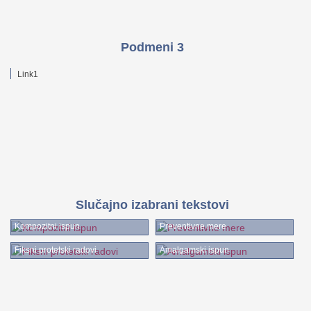
Podmeni 3
Link1
Slučajno izabrani tekstovi
Kompozitni ispun
Preventivne mere
Fiksni protetski radovi
Amalgamski ispun