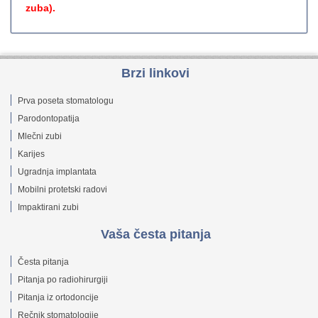
zuba).
Brzi linkovi
Prva poseta stomatologu
Parodontopatija
Mlečni zubi
Karijes
Ugradnja implantata
Mobilni protetski radovi
Impaktirani zubi
Vaša česta pitanja
Česta pitanja
Pitanja po radiohirurgiji
Pitanja iz ortodoncije
Rečnik stomatologije