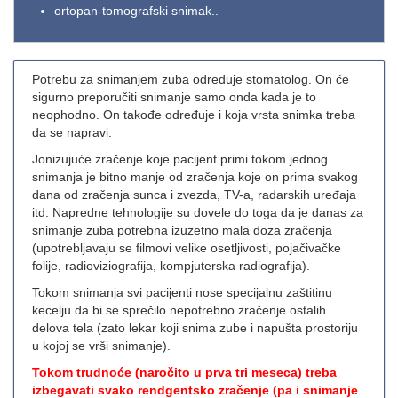
ortopan-tomografski snimak..
Potrebu za snimanjem zuba određuje stomatolog. On će
sigurno preporučiti snimanje samo onda kada je to
neophodno. On takođe određuje i koja vrsta snimka treba
da se napravi.
Jonizujuće zračenje koje pacijent primi tokom jednog
snimanja je bitno manje od zračenja koje on prima svakog
dana od zračenja sunca i zvezda, TV-a, radarskih uređaja
itd. Napredne tehnologije su dovele do toga da je danas za
snimanje zuba potrebna izuzetno mala doza zračenja
(upotrebljavaju se filmovi velike osetljivosti, pojačivačke
folije, radioviziografija, kompjuterska radiografija).
Tokom snimanja svi pacijenti nose specijalnu zaštitinu
kecelju da bi se sprečilo nepotrebno zračenje ostalih
delova tela (zato lekar koji snima zube i napušta prostoriju
u kojoj se vrši snimanje).
Tokom trudnoće (naročito u prva tri meseca) treba
izbegavati svako rendgentsko zračenje (pa i snimanje