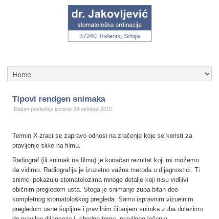
Tipovi rendgen snimaka
Datum poslednje izmene 24 oktobar 2015
Termin X-zraci se zapravo odnosi na zračenje koje se koristi za
pravljenje slike na filmu.
Radiograf (ili snimak na filmu) je konačan rezultat koji mi možemo
da vidimo. Radiografija je izuzetno važna metoda u dijagnostici. Ti
snimci pokazuju stomatolozima mnoge detalje koji nisu vidljivi
običnim pregledom usta. Stoga je snimanje zuba bitan deo
kompletnog stomatološkog pregleda. Samo ispravnim vizuelnim
pregledom usne šupljine i pravilnim čitanjem snimka zuba dolazimo