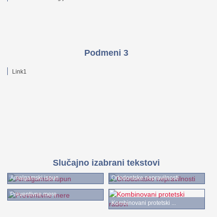
Podmeni 3
Link1
Slučajno izabrani tekstovi
Amalgamski ispun
Ortodontske nepravilnosti
Preventivne mere
Kombinovani protetski ...