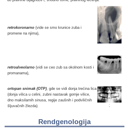
do pravilne dijagnoze i, shodno tome, pravilnog lečenja.
retrokoronarno
(vide se smo krunice zuba i
promene na njima),
retroalveolarno
(vidi se ceo zub sa okolnom kosti i
promanama),
ortopan snimak (OTP)
, gde se vidi donja trećina lica
(donja vilica u celini, zubni nastavak gornje vilice,
dno maksilarnih sinusa, regije zaušnih i podviličnih
;
šljuvačnih žlezda).
Rendgenologija